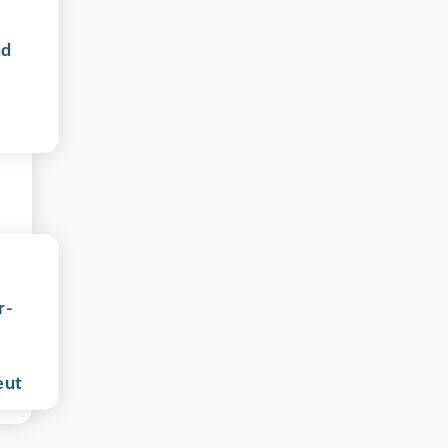
nd
r-
eut