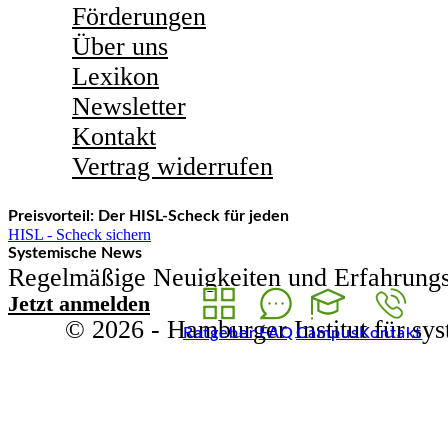
Förderungen
Über uns
Lexikon
Newsletter
Kontakt
Vertrag widerrufen
Preisvorteil: Der HISL-Scheck für jeden
HISL - Scheck sichern
Systemische News
Regelmäßige Neuigkeiten und Erfahrungs
Jetzt anmelden
© 2026 - Hamburger Institut für sy
Ratgeber
FAQ
Campus
Kontakt